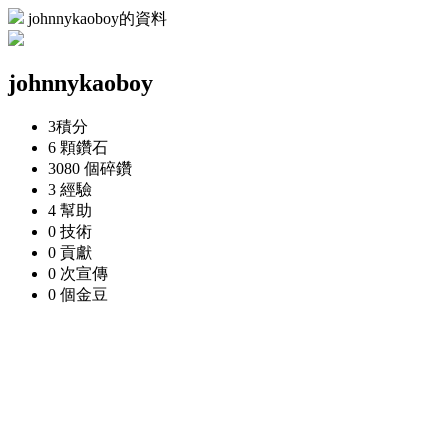
johnnykaoboy的資料
johnnykaoboy
3
積分
6 顆
鑽石
3080 個
碎鑽
3
經驗
4
幫助
0
技術
0
貢獻
0 次
宣傳
0 個
金豆