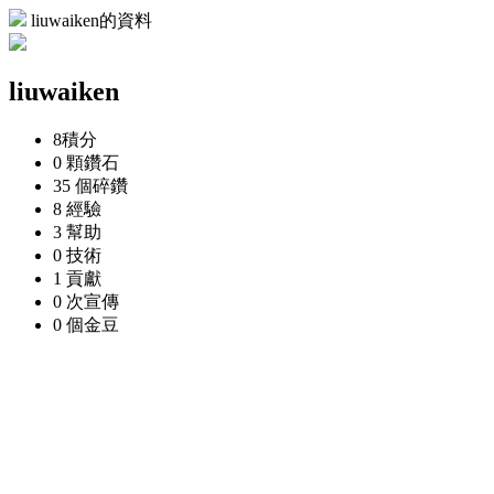
liuwaiken的資料
liuwaiken
8
積分
0 顆
鑽石
35 個
碎鑽
8
經驗
3
幫助
0
技術
1
貢獻
0 次
宣傳
0 個
金豆