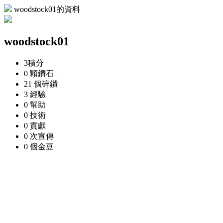
woodstock01的資料
woodstock01
3
積分
0 顆
鑽石
21 個
碎鑽
3
經驗
0
幫助
0
技術
0
貢獻
0 次
宣傳
0 個
金豆