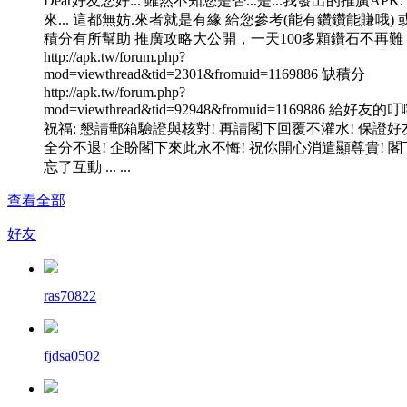
Dear好友您好:.. 雖然不知您是否...是...我發出的推廣APK
來... 這都無妨.來者就是有緣 給您參考(能有鑽鑽能賺哦) 
積分有所幫助 推廣攻略大公開，一天100多顆鑽石不再難
http://apk.tw/forum.php?
mod=viewthread&tid=2301&fromuid=1169886 缺積分
http://apk.tw/forum.php?
mod=viewthread&tid=92948&fromuid=1169886 給好友的
祝福: 懇請郵箱驗證與核對! 再請閣下回覆不灌水! 保證好
全分不退! 企盼閣下來此永不悔! 祝你開心消遣顯尊貴! 閣
忘了互動 ... ...
查看全部
好友
ras70822
fjdsa0502