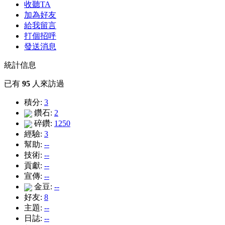
收聽TA
加為好友
給我留言
打個招呼
發送消息
統計信息
已有
95
人來訪過
積分:
3
鑽石:
2
碎鑽:
1250
經驗:
3
幫助:
--
技術:
--
貢獻:
--
宣傳:
--
金豆:
--
好友:
8
主題:
--
日誌:
--