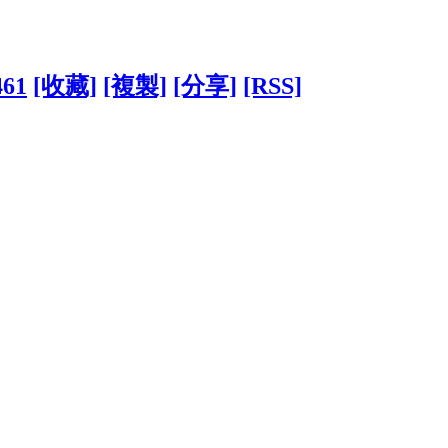
461
[收藏]
[複製]
[分享]
[RSS]