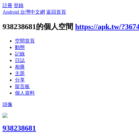
註冊
登錄
Android 台灣中文網
返回首頁
938238681的個人空間
https://apk.tw/?367
空間首頁
動態
記錄
日誌
相冊
主題
分享
留言板
個人資料
頭像
938238681