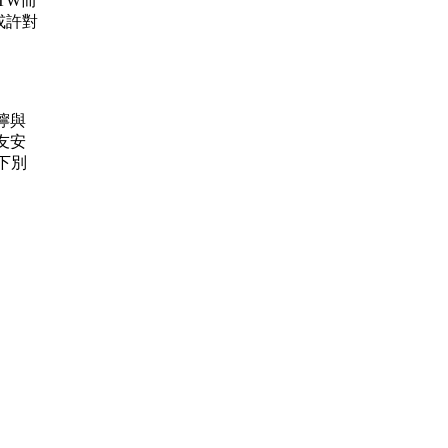
.TW而
或許對
叮嚀與
友安
下別