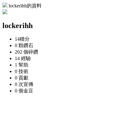
lockerihh的資料
lockerihh
14
積分
0 顆
鑽石
202 個
碎鑽
14
經驗
1
幫助
0
技術
0
貢獻
0 次
宣傳
0 個
金豆