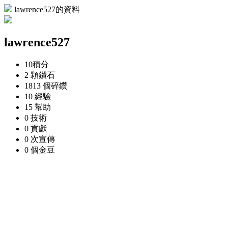
lawrence527的資料
lawrence527
10
積分
2 顆
鑽石
1813 個
碎鑽
10
經驗
15
幫助
0
技術
0
貢獻
0 次
宣傳
0 個
金豆