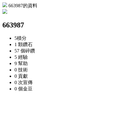
663987的資料
663987
5
積分
1 顆
鑽石
57 個
碎鑽
5
經驗
9
幫助
0
技術
0
貢獻
0 次
宣傳
0 個
金豆