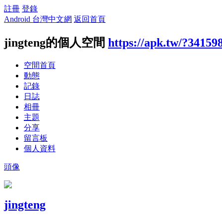
註冊
登錄
Android 台灣中文網
返回首頁
jingteng的個人空間
https://apk.tw/?34159
空間首頁
動態
記錄
日誌
相冊
主題
分享
留言板
個人資料
頭像
jingteng