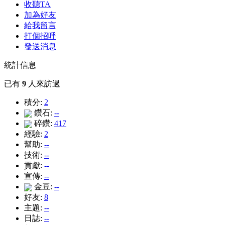
收聽TA
加為好友
給我留言
打個招呼
發送消息
統計信息
已有
9
人來訪過
積分:
2
鑽石:
--
碎鑽:
417
經驗:
2
幫助:
--
技術:
--
貢獻:
--
宣傳:
--
金豆:
--
好友:
8
主題:
--
日誌:
--