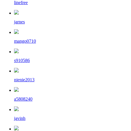
linefree
jarnes
mango0710
s910586
nienie2013
a5808240
javinh