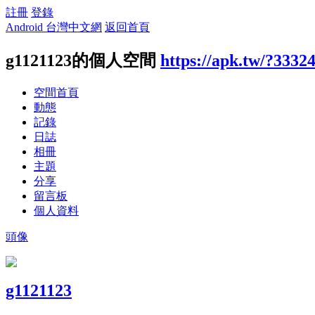
註冊
登錄
Android 台灣中文網
返回首頁
g1121123的個人空間
https://apk.tw/?3332
空間首頁
動態
記錄
日誌
相冊
主題
分享
留言板
個人資料
頭像
g1121123