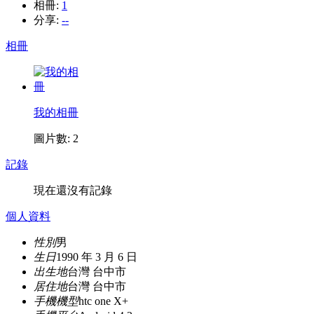
相冊:
1
分享:
--
相冊
我的相冊
圖片數: 2
記錄
現在還沒有記錄
個人資料
性別
男
生日
1990 年 3 月 6 日
出生地
台灣 台中市
居住地
台灣 台中市
手機機型
htc one X+