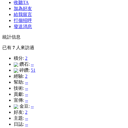
收聽TA
加為好友
給我留言
打個招呼
發送消息
統計信息
已有
7
人來訪過
積分:
2
鑽石:
--
碎鑽:
51
經驗:
2
幫助:
--
技術:
--
貢獻:
--
宣傳:
--
金豆:
--
好友:
2
主題:
--
日誌:
--