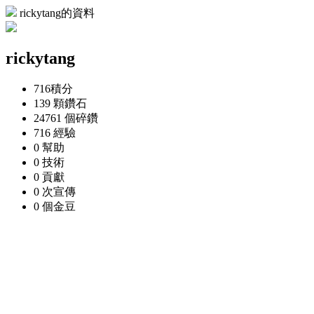
rickytang的資料
rickytang
716
積分
139 顆
鑽石
24761 個
碎鑽
716
經驗
0
幫助
0
技術
0
貢獻
0 次
宣傳
0 個
金豆