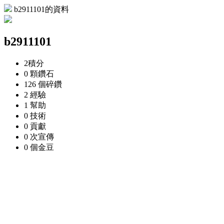
b2911101的資料
b2911101
2
積分
0 顆
鑽石
126 個
碎鑽
2
經驗
1
幫助
0
技術
0
貢獻
0 次
宣傳
0 個
金豆