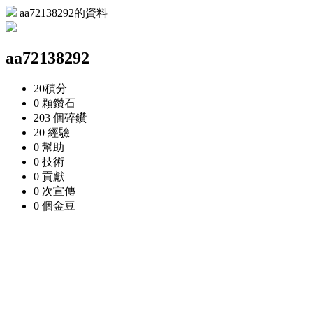
aa72138292的資料
aa72138292
20
積分
0 顆
鑽石
203 個
碎鑽
20
經驗
0
幫助
0
技術
0
貢獻
0 次
宣傳
0 個
金豆