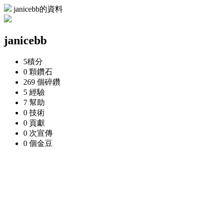
janicebb的資料
janicebb
5
積分
0 顆
鑽石
269 個
碎鑽
5
經驗
7
幫助
0
技術
0
貢獻
0 次
宣傳
0 個
金豆