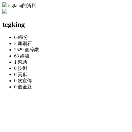
tcgking的資料
tcgking
63
積分
2 顆
鑽石
2529 個
碎鑽
63
經驗
1
幫助
0
技術
0
貢獻
0 次
宣傳
0 個
金豆