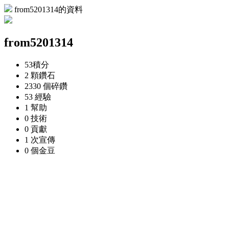
from5201314的資料
from5201314
53
積分
2 顆
鑽石
2330 個
碎鑽
53
經驗
1
幫助
0
技術
0
貢獻
1 次
宣傳
0 個
金豆