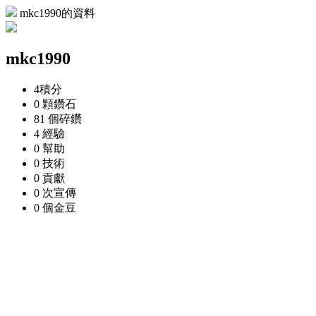
mkc1990的資料
mkc1990
4
積分
0 顆
鑽石
81 個
碎鑽
4
經驗
0
幫助
0
技術
0
貢獻
0 次
宣傳
0 個
金豆