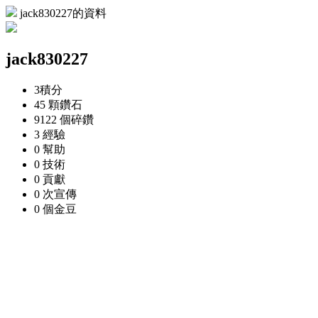
jack830227的資料
jack830227
3
積分
45 顆
鑽石
9122 個
碎鑽
3
經驗
0
幫助
0
技術
0
貢獻
0 次
宣傳
0 個
金豆