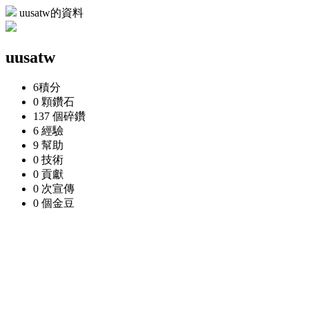
uusatw的資料
uusatw
6
積分
0 顆
鑽石
137 個
碎鑽
6
經驗
9
幫助
0
技術
0
貢獻
0 次
宣傳
0 個
金豆