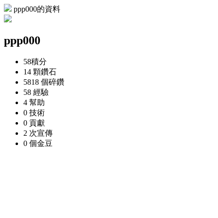
ppp000的資料
ppp000
58
積分
14 顆
鑽石
5818 個
碎鑽
58
經驗
4
幫助
0
技術
0
貢獻
2 次
宣傳
0 個
金豆