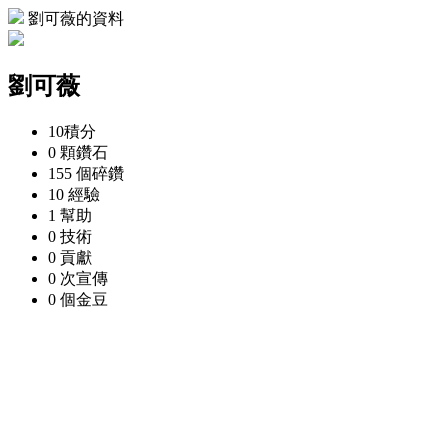
劉可薇的資料
劉可薇
10
積分
0 顆
鑽石
155 個
碎鑽
10
經驗
1
幫助
0
技術
0
貢獻
0 次
宣傳
0 個
金豆