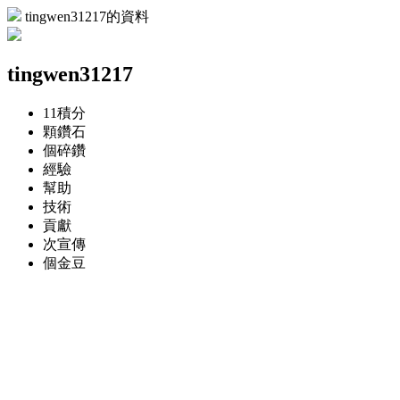
tingwen31217的資料
tingwen31217
11
積分
顆
鑽石
個
碎鑽
經驗
幫助
技術
貢獻
次
宣傳
個
金豆