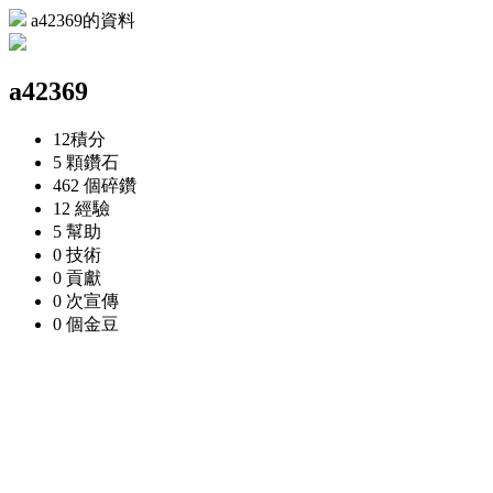
a42369的資料
a42369
12
積分
5 顆
鑽石
462 個
碎鑽
12
經驗
5
幫助
0
技術
0
貢獻
0 次
宣傳
0 個
金豆