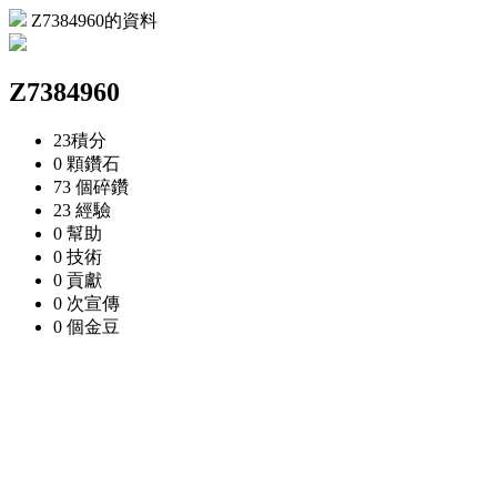
Z7384960的資料
Z7384960
23
積分
0 顆
鑽石
73 個
碎鑽
23
經驗
0
幫助
0
技術
0
貢獻
0 次
宣傳
0 個
金豆