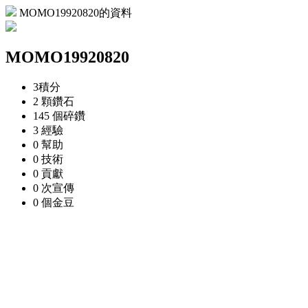
MOMO19920820的資料
MOMO19920820
3
積分
2 顆
鑽石
145 個
碎鑽
3
經驗
0
幫助
0
技術
0
貢獻
0 次
宣傳
0 個
金豆