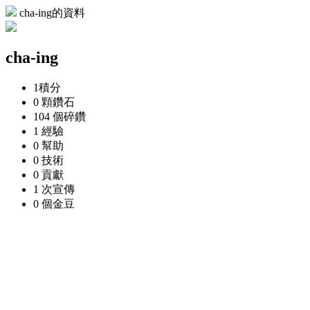
cha-ing的資料
cha-ing
1
積分
0 顆
鑽石
104 個
碎鑽
1
經驗
0
幫助
0
技術
0
貢獻
1 次
宣傳
0 個
金豆