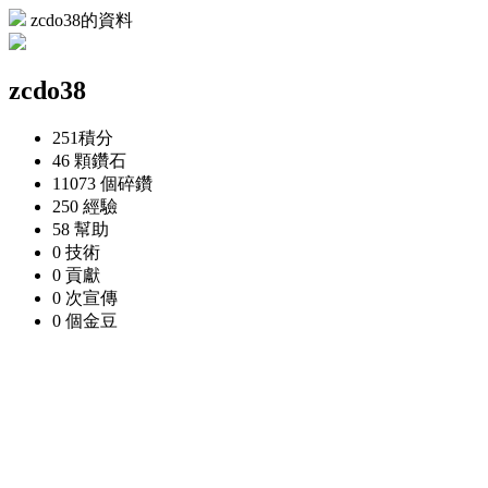
zcdo38的資料
zcdo38
251
積分
46 顆
鑽石
11073 個
碎鑽
250
經驗
58
幫助
0
技術
0
貢獻
0 次
宣傳
0 個
金豆