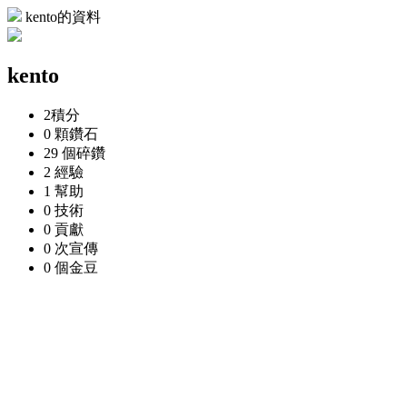
kento的資料
kento
2
積分
0 顆
鑽石
29 個
碎鑽
2
經驗
1
幫助
0
技術
0
貢獻
0 次
宣傳
0 個
金豆