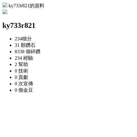
ky733r821的資料
ky733r821
234
積分
31 顆
鑽石
8338 個
碎鑽
234
經驗
2
幫助
0
技術
0
貢獻
0 次
宣傳
0 個
金豆