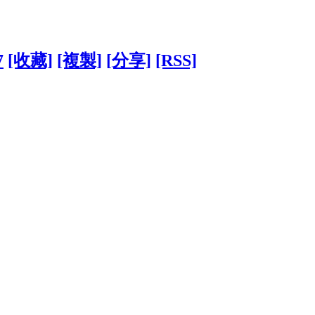
7
[收藏]
[複製]
[分享]
[RSS]