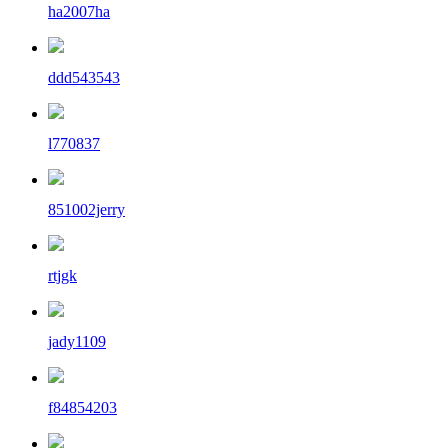
ha2007ha
ddd543543
l770837
851002jerry
rtjgk
jady1109
f84854203