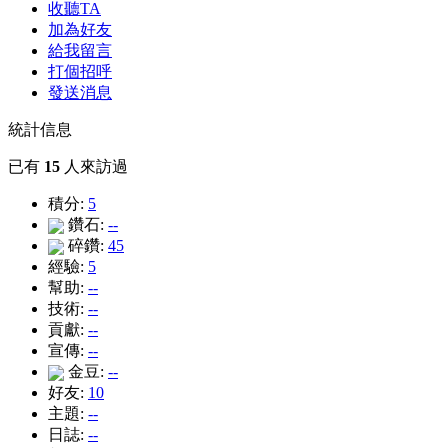
收聽TA
加為好友
給我留言
打個招呼
發送消息
統計信息
已有
15
人來訪過
積分:
5
鑽石:
--
碎鑽:
45
經驗:
5
幫助:
--
技術:
--
貢獻:
--
宣傳:
--
金豆:
--
好友:
10
主題:
--
日誌:
--