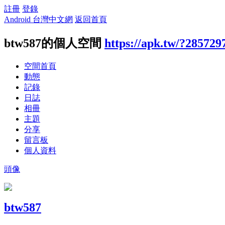
註冊
登錄
Android 台灣中文網
返回首頁
btw587的個人空間
https://apk.tw/?285729
空間首頁
動態
記錄
日誌
相冊
主題
分享
留言板
個人資料
頭像
btw587