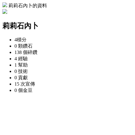
莉莉石內卜的資料
莉莉石內卜
4
積分
0 顆
鑽石
138 個
碎鑽
4
經驗
1
幫助
0
技術
0
貢獻
15 次
宣傳
0 個
金豆