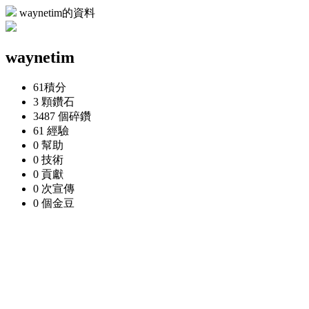
waynetim的資料
waynetim
61
積分
3 顆
鑽石
3487 個
碎鑽
61
經驗
0
幫助
0
技術
0
貢獻
0 次
宣傳
0 個
金豆