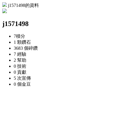
j1571498的資料
j1571498
7
積分
1 顆
鑽石
3683 個
碎鑽
7
經驗
2
幫助
0
技術
0
貢獻
5 次
宣傳
0 個
金豆