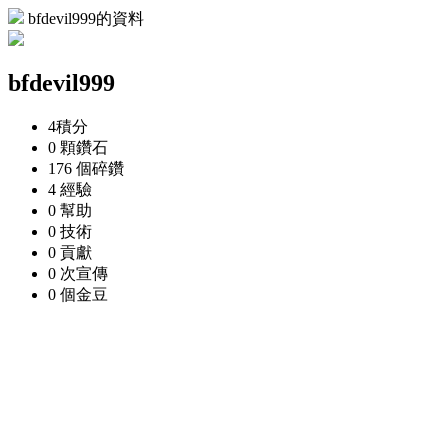
bfdevil999的資料
bfdevil999
4
積分
0 顆
鑽石
176 個
碎鑽
4
經驗
0
幫助
0
技術
0
貢獻
0 次
宣傳
0 個
金豆