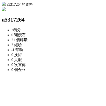
a5317264的資料
a5317264
3
積分
0 顆
鑽石
21 個
碎鑽
3
經驗
-1
幫助
0
技術
0
貢獻
0 次
宣傳
0 個
金豆