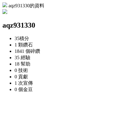
aqz931330的資料
aqz931330
35
積分
1 顆
鑽石
1841 個
碎鑽
35
經驗
18
幫助
0
技術
0
貢獻
1 次
宣傳
0 個
金豆