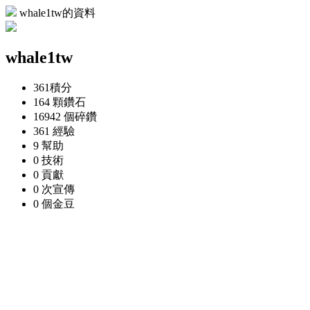
whale1tw的資料
whale1tw
361
積分
164 顆
鑽石
16942 個
碎鑽
361
經驗
9
幫助
0
技術
0
貢獻
0 次
宣傳
0 個
金豆