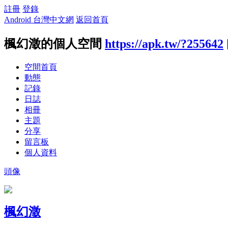
註冊
登錄
Android 台灣中文網
返回首頁
楓幻澂的個人空間
https://apk.tw/?255642
空間首頁
動態
記錄
日誌
相冊
主題
分享
留言板
個人資料
頭像
楓幻澂