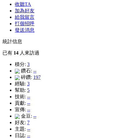
收聽TA
加為好友
給我留言
打個招呼
發送消息
統計信息
已有
14
人來訪過
積分:
3
鑽石:
--
碎鑽:
197
經驗:
3
幫助:
5
技術:
--
貢獻:
--
宣傳:
--
金豆:
--
好友:
7
主題:
--
日誌:
--