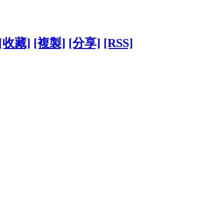
[收藏]
[複製]
[分享]
[RSS]