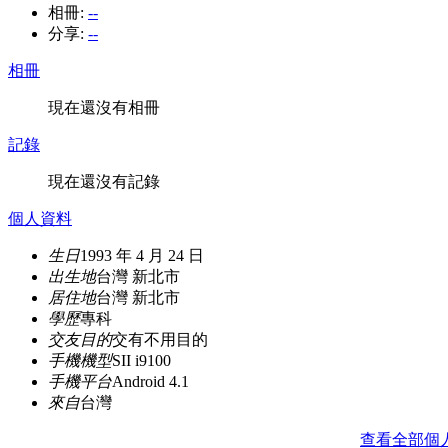
相冊:
--
分享:
--
相冊
現在還沒有相冊
記錄
現在還沒有記錄
個人資料
生日
1993 年 4 月 24 日
出生地
台灣 新北市
居住地
台灣 新北市
學歷
專科
交友目的
交有不用目的
手機機型
SII i9100
手機平台
Android 4.1
來自
台灣
查看全部個