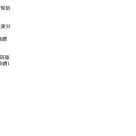
所幫助
 跟大家分
0個鑽
 這區版
碎鑽1