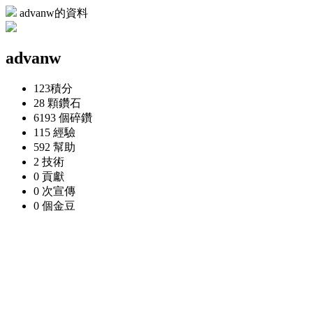
advanw的資料
advanw
123
積分
28 顆
鑽石
6193 個
碎鑽
115
經驗
592
幫助
2
技術
0
貢獻
0 次
宣傳
0 個
金豆