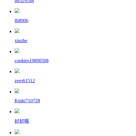
u8329188
fh8006
xiuzhe
cookies19890508
zero61512
Kinki710728
好好喔