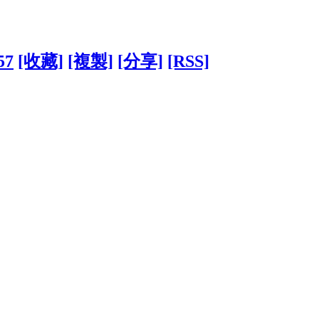
57
[收藏]
[複製]
[分享]
[RSS]