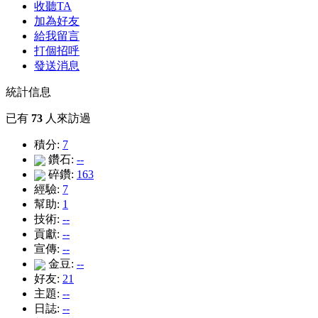
收聽TA
加為好友
給我留言
打個招呼
發送消息
統計信息
已有
73
人來訪過
積分:
7
鑽石:
--
碎鑽:
163
經驗:
7
幫助:
1
技術:
--
貢獻:
--
宣傳:
--
金豆:
--
好友:
21
主題:
--
日誌:
--