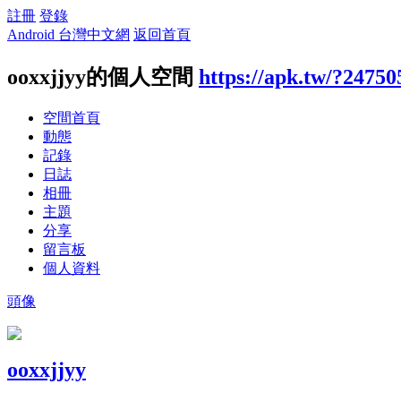
註冊
登錄
Android 台灣中文網
返回首頁
ooxxjjyy的個人空間
https://apk.tw/?24750
空間首頁
動態
記錄
日誌
相冊
主題
分享
留言板
個人資料
頭像
ooxxjjyy