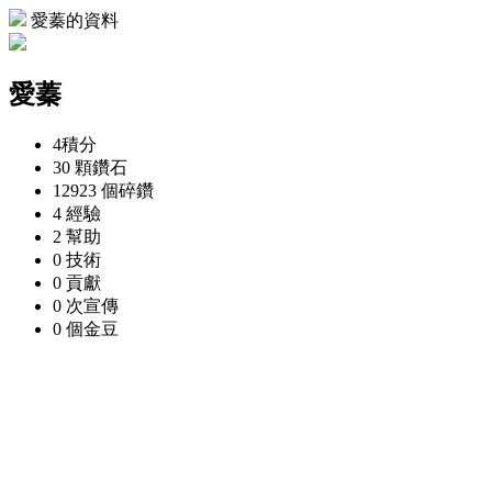
愛蓁的資料
愛蓁
4
積分
30 顆
鑽石
12923 個
碎鑽
4
經驗
2
幫助
0
技術
0
貢獻
0 次
宣傳
0 個
金豆