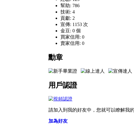
幫助: 786
技術: 4
貢獻: 2
宣傳: 1153 次
金豆: 0 個
買家信用: 0
賣家信用: 0
勳章
用戶認證
請加入到我的好友中，您就可以瞭解我
加為好友