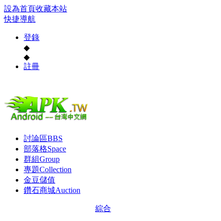
設為首頁
收藏本站
快捷導航
登錄
◆
◆
註冊
討論區
BBS
部落格
Space
群組
Group
專題
Collection
金豆儲值
鑽石商城
Auction
綜合