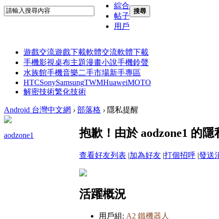
綜合
搜尋
帖子
用戶
遊戲交流
遊戲下載
軟體交流
軟體下載
手機影視
桌布主題
漫畫小說
手機鈴聲
水族館
手機音樂
二手市場
新手專區
HTC
Sony
Samsung
TWM
Huawei
MOTO
解密技術
繁化技術
Android 台灣中文網
›
部落格
›
隱私提醒
抱歉！由於 aodzone1
aodzone1
查看好友列表
|
加為好友
|
打個招呼
|
發送
活躍概況
用戶組:
A2 鐵機器人