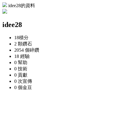
idee28的資料
idee28
18
積分
2 顆
鑽石
2054 個
碎鑽
18
經驗
0
幫助
0
技術
0
貢獻
0 次
宣傳
0 個
金豆