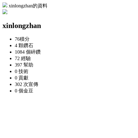
xinlongzhan的資料
xinlongzhan
76
積分
4 顆
鑽石
1084 個
碎鑽
72
經驗
397
幫助
0
技術
0
貢獻
302 次
宣傳
0 個
金豆