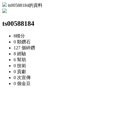
ts00588184的資料
ts00588184
8
積分
0 顆
鑽石
127 個
碎鑽
8
經驗
6
幫助
0
技術
0
貢獻
0 次
宣傳
0 個
金豆