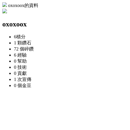
oxoxoox的資料
oxoxoox
6
積分
1 顆
鑽石
72 個
碎鑽
6
經驗
0
幫助
0
技術
0
貢獻
1 次
宣傳
0 個
金豆