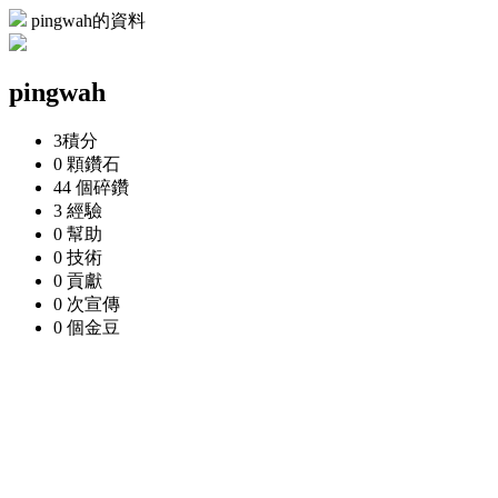
pingwah的資料
pingwah
3
積分
0 顆
鑽石
44 個
碎鑽
3
經驗
0
幫助
0
技術
0
貢獻
0 次
宣傳
0 個
金豆