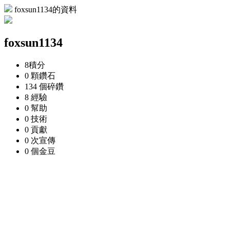
foxsun1134的資料
foxsun1134
8
積分
0 顆
鑽石
134 個
碎鑽
8
經驗
0
幫助
0
技術
0
貢獻
0 次
宣傳
0 個
金豆