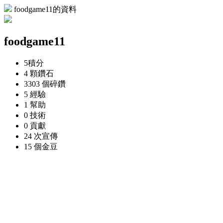
foodgame11的資料
foodgame11
5
積分
4 顆
鑽石
3303 個
碎鑽
5
經驗
1
幫助
0
技術
0
貢獻
24 次
宣傳
15 個
金豆