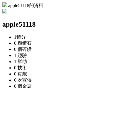
apple51118的資料
apple51118
1
積分
0 顆
鑽石
0 個
碎鑽
1
經驗
1
幫助
0
技術
0
貢獻
0 次
宣傳
0 個
金豆