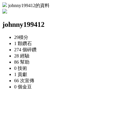
johnny199412的資料
johnny199412
29
積分
1 顆
鑽石
274 個
碎鑽
28
經驗
86
幫助
0
技術
1
貢獻
66 次
宣傳
0 個
金豆